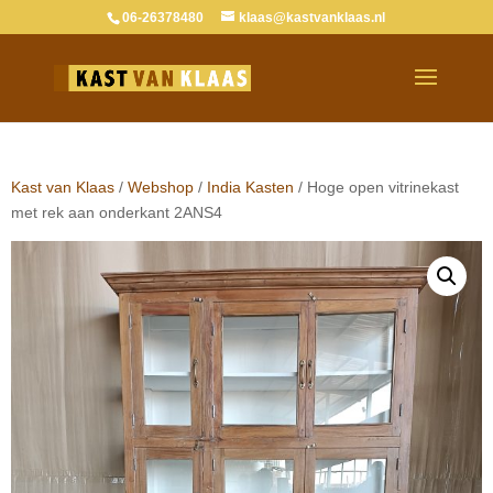
06-26378480
klaas@kastvanklaas.nl
Verkocht
Kast van Klaas
/
Webshop
/
India Kasten
/ Hoge open vitrinekast
met rek aan onderkant 2ANS4