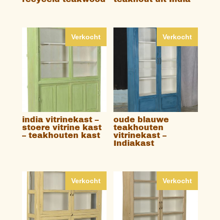
Verkocht
Verkocht
india vitrinekast –
oude blauwe
stoere vitrine kast
teakhouten
– teakhouten kast
vitrinekast –
Indiakast
Verkocht
Verkocht