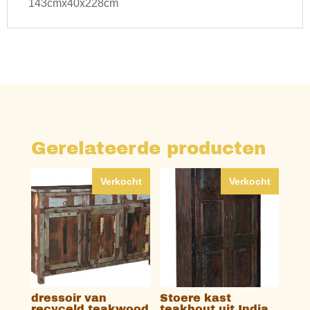
143cmx40x228cm
Gerelateerde producten
Verkocht
Verkocht
dressoir van
Stoere kast
recyceld teakwood
teakhout uit India