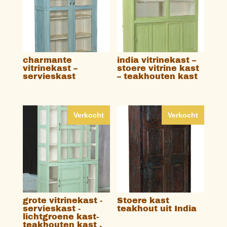
charmante
india vitrinekast –
vitrinekast –
stoere vitrine kast
servieskast
– teakhouten kast
Verkocht
Verkocht
grote vitrinekast -
Stoere kast
servieskast -
teakhout uit India
lichtgroene kast-
teakhouten kast .