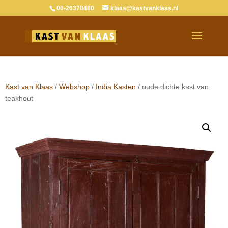
06-26378480
klaas@kastvanklaas.nl
Verkocht
Kast van Klaas
/
Webshop
/
India Kasten
/ oude dichte kast van
teakhout