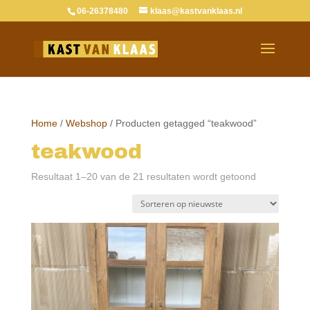
06-26378480
klaas@kastvanklaas.nl
Home
/
Webshop
/ Producten getagged “teakwood”
teakwood
Gesorteerd
Resultaat 1–20 van de 21 resultaten wordt getoond
op
nieuwste