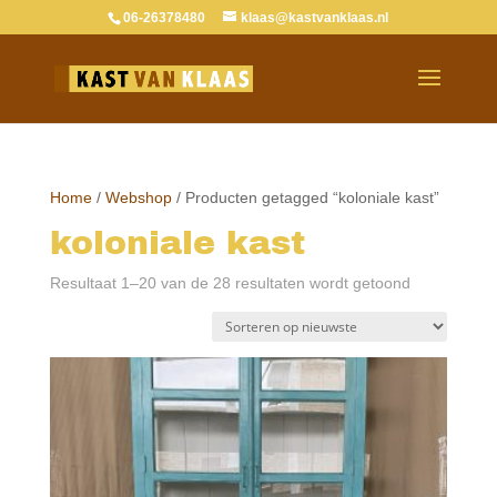
06-26378480
klaas@kastvanklaas.nl
Home
/
Webshop
/ Producten getagged “koloniale kast”
koloniale kast
Gesorteerd
Resultaat 1–20 van de 28 resultaten wordt getoond
op
nieuwste