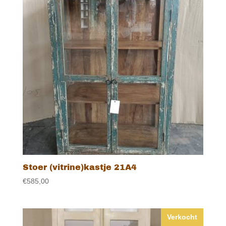
Stoer (vitrine)kastje 21A4
€
585,00
Verkocht