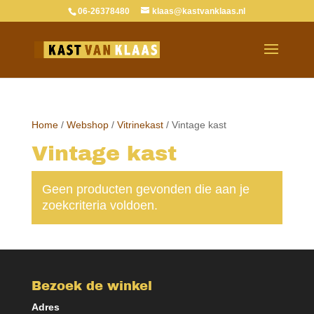
06-26378480
klaas@kastvanklaas.nl
Home
/
Webshop
/
Vitrinekast
/ Vintage kast
Vintage kast
Geen producten gevonden die aan je
zoekcriteria voldoen.
Bezoek de winkel
Adres