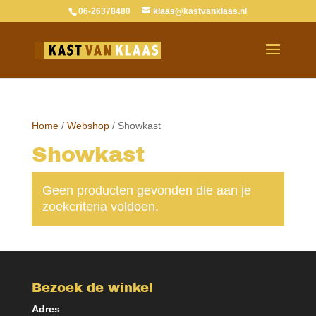
06-26378480
klaas@kastvanklaas.nl
Home
/
Webshop
/ Showkast
Showkast
Geen producten gevonden die aan je
zoekcriteria voldoen.
Bezoek de winkel
Adres