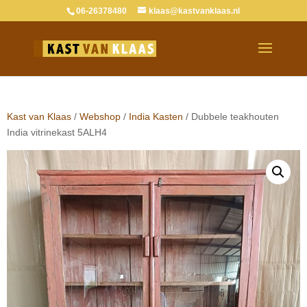
06-26378480
klaas@kastvanklaas.nl
Kast van Klaas
/
Webshop
/
India Kasten
/ Dubbele teakhouten
India vitrinekast 5ALH4