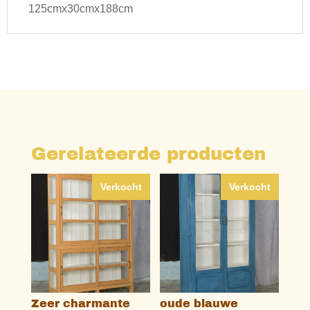
125cmx30cmx188cm
Gerelateerde producten
Verkocht
Verkocht
Zeer charmante
oude blauwe