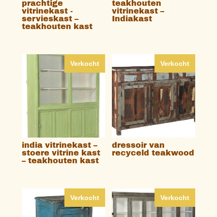
prachtige
teakhouten
vitrinekast -
vitrinekast –
servieskast –
Indiakast
teakhouten kast
Verkocht
Verkocht
india vitrinekast –
dressoir van
stoere vitrine kast
recyceld teakwood
– teakhouten kast
Verkocht
Verkocht