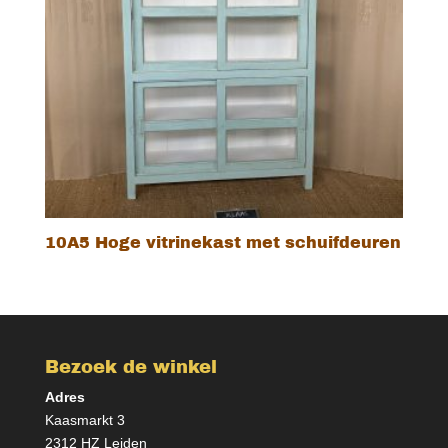
10A5 Hoge vitrinekast met schuifdeuren
Bezoek de winkel
Adres
Kaasmarkt 3
2312 HZ Leiden