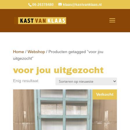
06-26378480
klaas@kastvanklaas.nl
Home
/
Webshop
/ Producten getagged “voor jou
uitgezocht”
voor jou uitgezocht
Enig resultaat
Verkocht