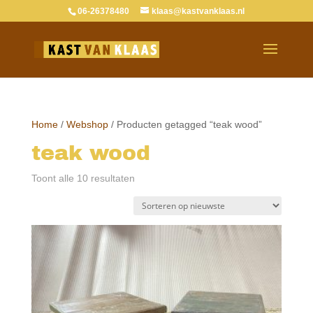
06-26378480
klaas@kastvanklaas.nl
Home
/
Webshop
/ Producten getagged “teak wood”
teak wood
Gesorteerd
Toont alle 10 resultaten
op
nieuwste