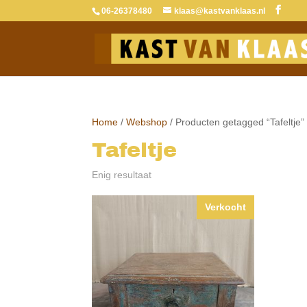
06-26378480
klaas@kastvanklaas.nl
Home
/
Webshop
/ Producten getagged “Tafeltje”
Tafeltje
Enig resultaat
Verkocht