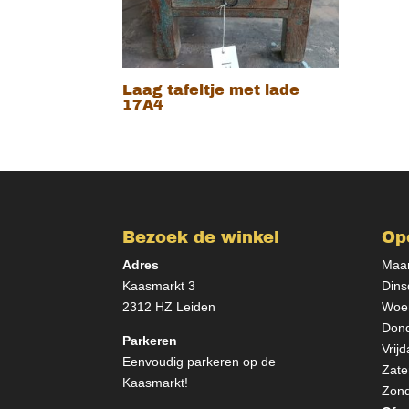
Laag tafeltje met lade
17A4
Bezoek de winkel
Op
Adres
Maan
Kaasmarkt 3
Dins
2312 HZ Leiden
Woen
Dond
Parkeren
Vrij
Eenvoudig parkeren op de
Zate
Kaasmarkt!
Zond