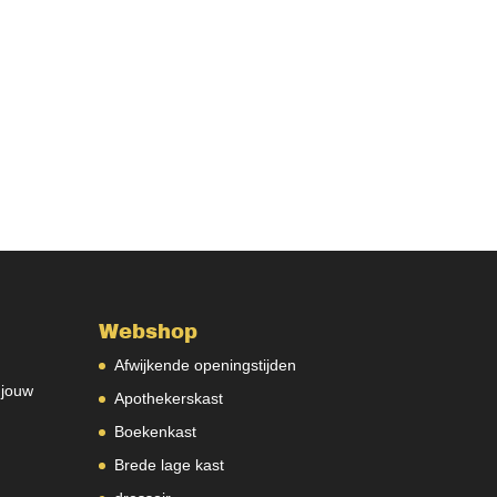
Webshop
Afwijkende openingstijden
 jouw
Apothekerskast
Boekenkast
Brede lage kast