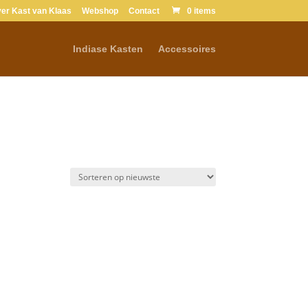
er Kast van Klaas
Webshop
Contact
0 items
Indiase Kasten
Accessoires