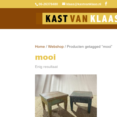
06-26378480
klaas@kastvanklaas.nl
Home
/
Webshop
/ Producten getagged “mooi”
mooi
Enig resultaat