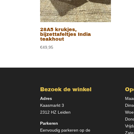
28A5 krukjes,
bijzettafeltjes India
teakhout
€
49,95
Bezoek de winkel
Op
Adres
Maan
Kaasmarkt 3
Dins
2312 HZ Leiden
Woen
Dond
Parkeren
Vrij
Eenvoudig parkeren op de
Zate