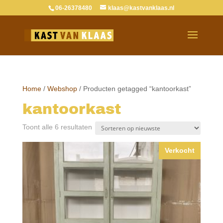
06-26378480
klaas@kastvanklaas.nl
Home
/
Webshop
/ Producten getagged “kantoorkast”
kantoorkast
Gesorteerd
Toont alle 6 resultaten
op
nieuwste
Verkocht