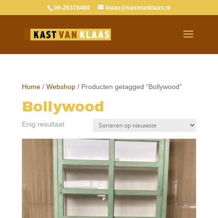
06-26378480
klaas@kastvanklaas.nl
Home
/
Webshop
/ Producten getagged “Bollywood”
Bollywood
Enig resultaat