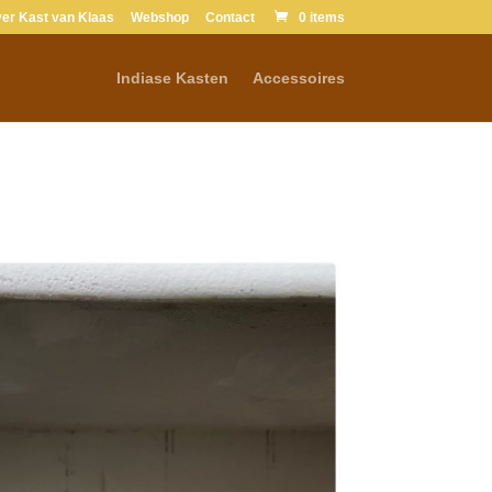
er Kast van Klaas
Webshop
Contact
0 items
Indiase Kasten
Accessoires