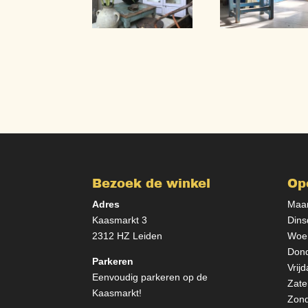
Bezoek de winkel
Op
Adres
Maan
Kaasmarkt 3
Dins
2312 HZ Leiden
Woen
Dond
Parkeren
Vrij
Eenvoudig parkeren op de
Zate
Kaasmarkt!
Zond