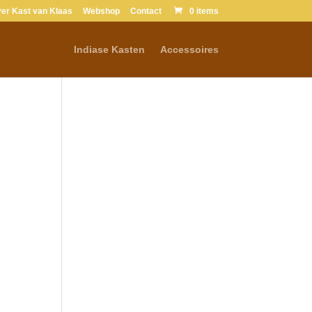
er Kast van Klaas
Webshop
Contact
0 items
Indiase Kasten
Accessoires