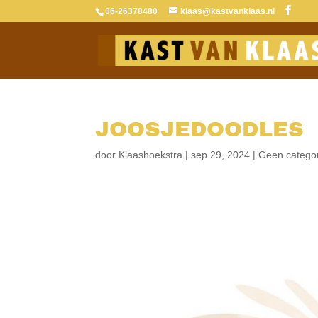
06-26378480
klaas@kastvanklaas.nl
JOOSJEDOODLES
door
Klaashoekstra
|
sep 29, 2024
|
Geen catego