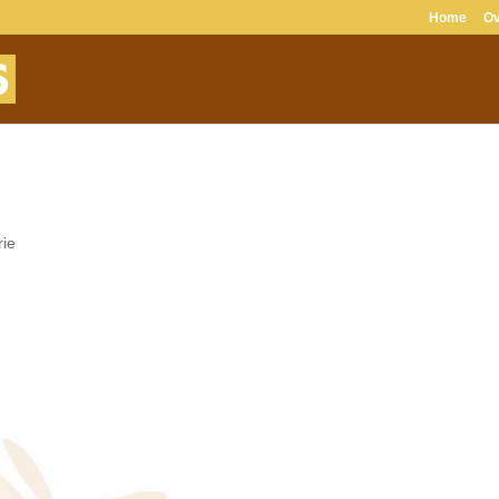
Home
Ov
rie