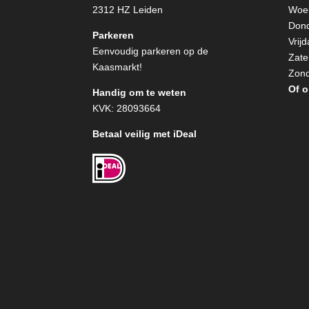
2312 HZ Leiden
Woen
Dond
Parkeren
Vrij
Eenvoudig parkeren op de
Zate
Kaasmarkt!
Zond
Of o
Handig om te weten
KVK: 28093664
Betaal veilig met iDeal