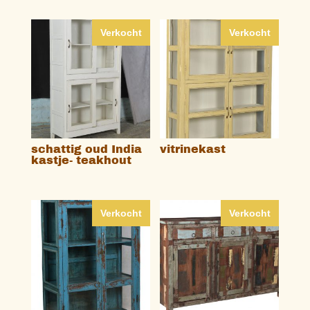
Verkocht
Verkocht
schattig oud India
vitrinekast
kastje- teakhout
Verkocht
Verkocht