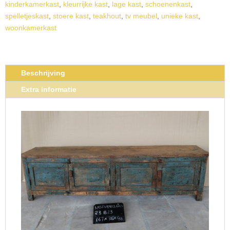
kinderkamerkast
,
kleurrijke kast
,
lage kast
,
schoenenkast
,
spelletjeskast
,
stoere kast
,
teakhout
,
tv meubel
,
unieke kast
,
woonkamerkast
Beschrijving
Extra informatie