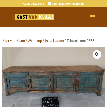
06-26378480
klaas@kastvanklaas.nl
Verkocht
Kast van Klaas
/
Webshop
/
India Kasten
/ Televisiekast 23B3