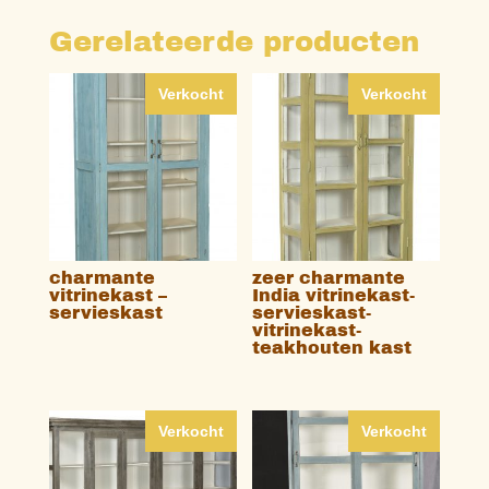
Gerelateerde producten
Verkocht
Verkocht
charmante
zeer charmante
vitrinekast –
India vitrinekast-
servieskast
servieskast-
vitrinekast-
teakhouten kast
Verkocht
Verkocht