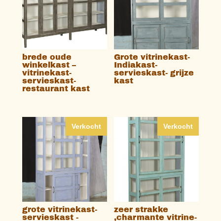
brede oude
Grote vitrinekast-
winkelkast –
Indiakast-
vitrinekast-
servieskast- grijze
servieskast-
kast
restaurant kast
Verkocht
Verkocht
grote vitrinekast-
zeer strakke
servieskast -
,charmante vitrine-