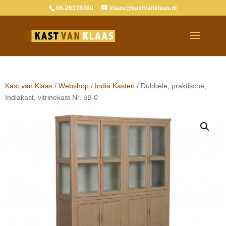
06-26378480
klaas@kastvanklaas.nl
Verkocht
Kast van Klaas
/
Webshop
/
India Kasten
/ Dubbele, praktische,
Indiakast, vitrinekast Nr. 5B 0