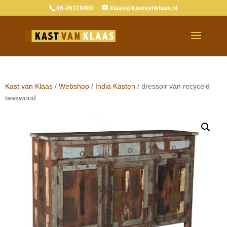
06-26378480
klaas@kastvanklaas.nl
Verkocht
Kast van Klaas
/
Webshop
/
India Kasten
/ dressoir van recyceld
teakwood