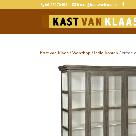
06-26378480
klaas@kastvanklaas.nl
Kast van Klaas
/
Webshop
/
India Kasten
/ brede o