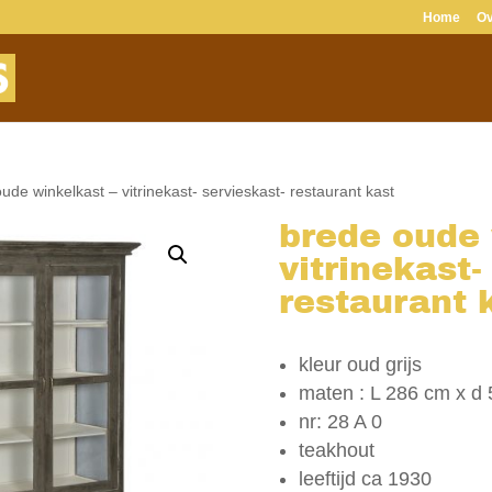
Home
Ov
ude winkelkast – vitrinekast- servieskast- restaurant kast
brede oude 
vitrinekast-
restaurant 
kleur oud grijs
maten : L 286 cm x d
nr: 28 A 0
teakhout
leeftijd ca 1930