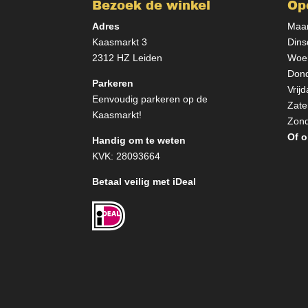
Bezoek de winkel
Op
Adres
Maan
Kaasmarkt 3
Dins
2312 HZ Leiden
Woen
Dond
Parkeren
Vrij
Eenvoudig parkeren op de
Zate
Kaasmarkt!
Zond
Of o
Handig om te weten
KVK: 28093664
Betaal veilig met iDeal