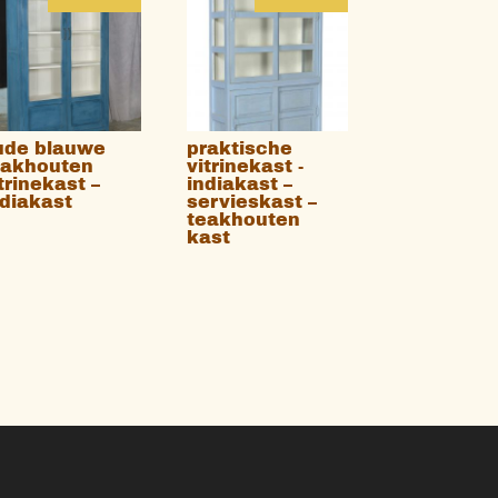
ude blauwe
praktische
eakhouten
vitrinekast -
trinekast –
indiakast –
ndiakast
servieskast –
teakhouten
kast