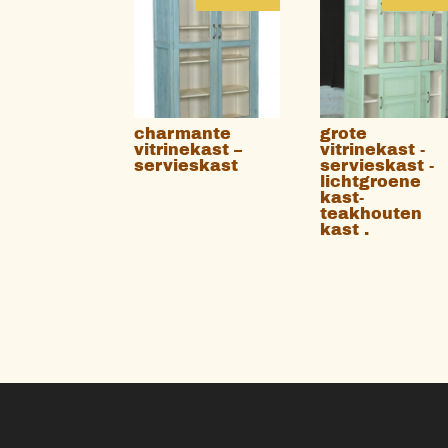
charmante
grote
vitrinekast –
vitrinekast -
servieskast
servieskast -
lichtgroene
kast-
teakhouten
kast .