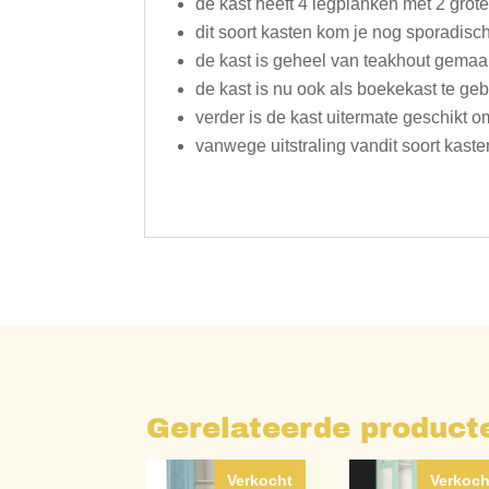
de kast heeft 4 legplanken met 2 grot
dit soort kasten kom je nog sporadisc
de kast is geheel van teakhout gemaa
de kast is nu ook als boekekast te geb
verder is de kast uitermate geschikt om
vanwege uitstraling vandit soort kast
Gerelateerde product
Verkocht
Verkoch