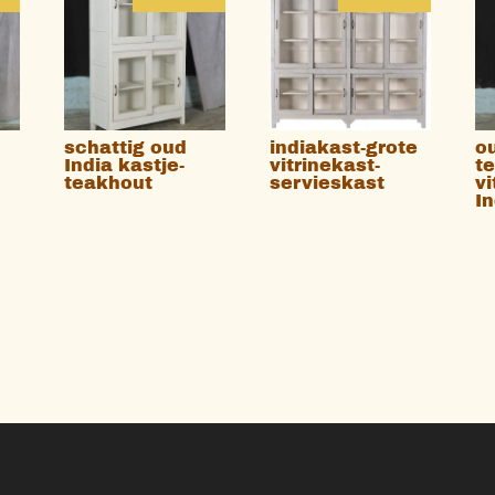
schattig oud
indiakast-grote
o
India kastje-
vitrinekast-
t
teakhout
servieskast
vi
I