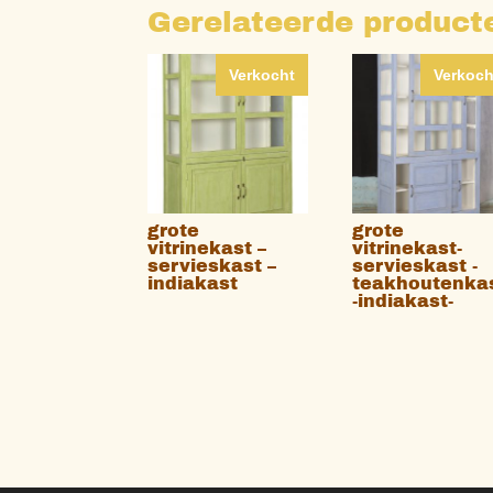
Gerelateerde product
Verkocht
Verkoch
grote
grote
vitrinekast –
vitrinekast-
servieskast –
servieskast -
indiakast
teakhoutenka
-indiakast-