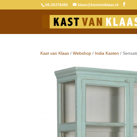
06-26378480
klaas@kastvanklaas.nl
Kast van Klaas
/
Webshop
/
India Kasten
/ Sensati