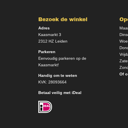
Bezoek de winkel
Op
Adres
Maan
Kaasmarkt 3
Dins
2312 HZ Leiden
Woen
Dond
Parkeren
Vrij
Eenvoudig parkeren op de
Zate
Kaasmarkt!
Zond
Of o
Handig om te weten
KVK: 28093664
Betaal veilig met iDeal