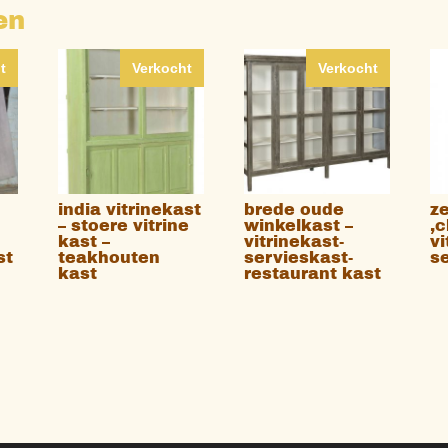
en
t
Verkocht
Verkocht
india vitrinekast
brede oude
z
– stoere vitrine
winkelkast –
,
kast –
vitrinekast-
vi
st
teakhouten
servieskast-
s
kast
restaurant kast