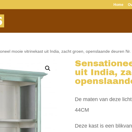
Home
Ov
oneel mooie vitrinekast uit India, zacht groen, openslaande deuren Nr.
Sensationee
uit India, z
openslaande
De maten van deze lic
44CM
Deze kast is een blikvan