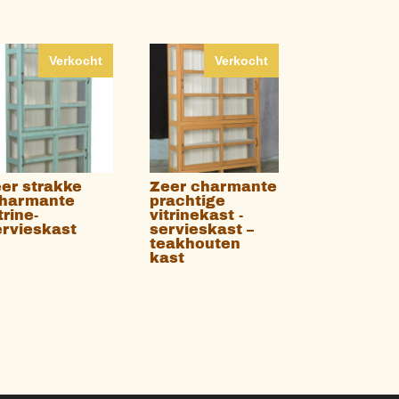
Verkocht
Verkocht
eer strakke
Zeer charmante
charmante
prachtige
trine-
vitrinekast -
ervieskast
servieskast –
teakhouten
kast