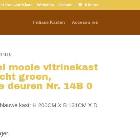
er Kast van Klaas
Webshop
Contact
0 items
Verkocht
Indiase Kasten
Accessoires
 14B 0
l mooie vitrinekast
acht groen,
 deuren Nr. 14B 0
htblauwe kast: H 200CM X B 131CM X D
ger.