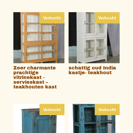
Verkocht
Verkocht
Zeer charmante
schattig oud India
prachtige
kastje- teakhout
vitrinekast -
servieskast –
teakhouten kast
Verkocht
Verkocht