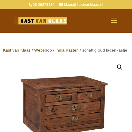
06-26378480
klaas@kastvanklaas.nl
Verkocht
Kast van Klaas
/
Webshop
/
India Kasten
/ schattig oud ladenkastje