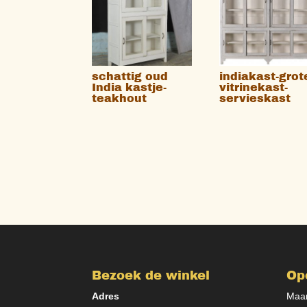
schattig oud
indiakast-grot
India kastje-
vitrinekast-
teakhout
servieskast
Bezoek de winkel
Op
Adres
Maan