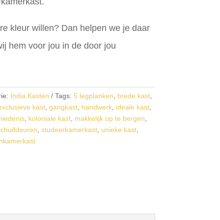
rkamerkast.
ere kleur willen? Dan helpen we je daar
wij hem voor jou in de door jou
ie:
India Kasten
Tags:
5 legplanken
,
brede kast
,
exclusieve kast
,
gangkast
,
handwerk
,
ideale kast
,
hiedenis
,
koloniale kast
,
makkelijk op te bergen
,
schuifdeuren
,
studeerkamerkast
,
unieke kast
,
nkamerkast