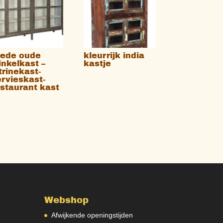
rede oude
kleurrijk india
inkelkast –
kastje
trinekast-
ervieskast-
estaurant kast
Webshop
Afwijkende openingstijden