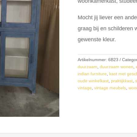
woonkamerkast, studee
Mocht jij liever een and
graag bij en schilderen 
gewenste kleur.
Artikelnummer:
6B23
Categor
duurzaam
,
duurzaam wonen
,
indian furniture
,
kast met gesc
oude winkelkast
,
praktijkkast
,
vintage
,
vintage meubels
,
woo