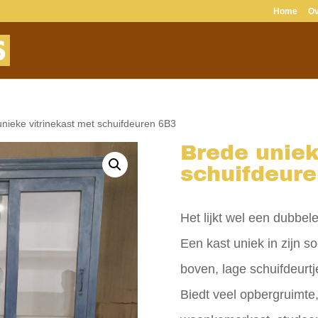
Home
Ov
nieke vitrinekast met schuifdeuren 6B3
Brede uniek
schuifdeur
Het lijkt wel een dubbel
Een kast uniek in zijn s
boven, lage schuifdeurtj
Biedt veel opbergruimte,