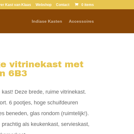
er Kast van Klaas
Webshop
Contact
0 items
Verkocht
Indiase Kasten
Accessoires
e vitrinekast met
en 6B3
e kast! Deze brede, ruime vitrinekast.
oort. 6 pootjes, hoge schuifdeuren
es beneden, glas rondom (ruimtelijk!).
 prachtig als keukenkast, servieskast,