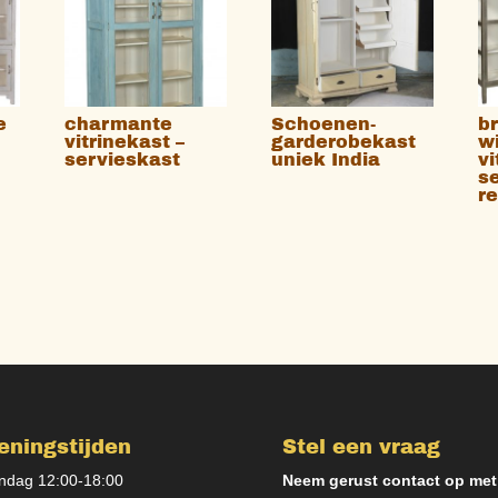
e
charmante
Schoenen-
b
vitrinekast –
garderobekast
w
servieskast
uniek India
vi
s
r
eningstijden
Stel een vraag
dag 12:00-18:00
Neem gerust contact op met