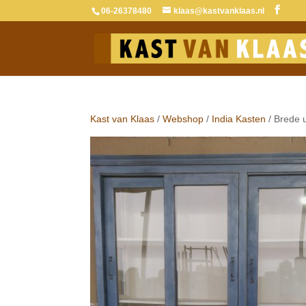
06-26378480
klaas@kastvanklaas.nl
Kast van Klaas
/
Webshop
/
India Kasten
/ Brede u