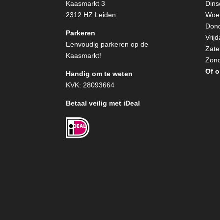
Kaasmarkt 3
Dins
2312 HZ Leiden
Woen
Dond
Parkeren
Vrij
Eenvoudig parkeren op de
Zate
Kaasmarkt!
Zond
Of o
Handig om te weten
KVK: 28093664
Betaal veilig met iDeal